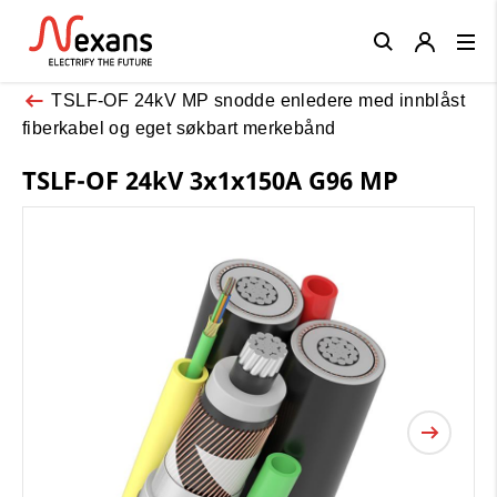
Close
TSLF-OF 24kV MP snodde enledere med innblåst
fiberkabel og eget søkbart merkebånd
TSLF-OF 24kV 3x1x150A G96 MP