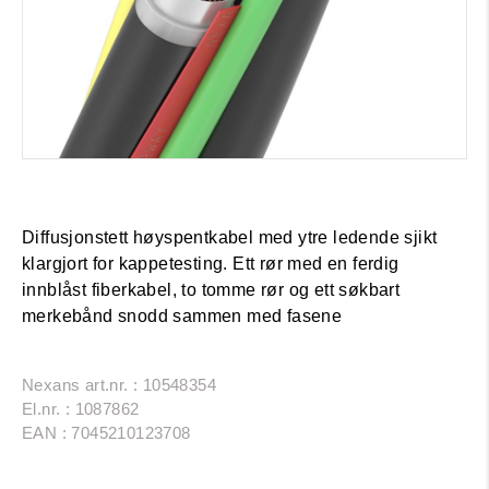
Diffusjonstett høyspentkabel med ytre ledende sjikt
klargjort for kappetesting. Ett rør med en ferdig
innblåst fiberkabel, to tomme rør og ett søkbart
merkebånd snodd sammen med fasene
Nexans art.nr. : 10548354
El.nr. : 1087862
EAN : 7045210123708