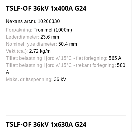
TSLF-OF 36kV 1x400A G24
Nexans art.nr. 10266330
Forpakning:
Trommel (1000m)
Lederdiameter:
23,6 mm
Nominell ytre diameter:
50,4 mm
Vekt (ca.):
2,72 kg/m
Tillatt belastning i jord v/ 15°C - flat forlegning:
565 A
Tillatt belastning i jord v/ 15°C - trekant forlegning:
580
A
Maks. driftsspenning:
36 kV
TSLF-OF 36kV 1x630A G24