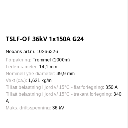
TSLF-OF 36kV 1x150A G24
Nexans art.nr. 10266326
Forpakning:
Trommel (1000m)
Lederdiameter:
14,1 mm
Nominell ytre diameter:
39,9 mm
Vekt (ca.):
1,621 kg/m
Tillatt belastning i jord v/ 15°C - flat forlegning:
350 A
Tillatt belastning i jord v/ 15°C - trekant forlegning:
340
A
Maks. driftsspenning:
36 kV