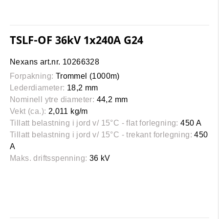
TSLF-OF 36kV 1x240A G24
Nexans art.nr. 10266328
Forpakning:
Trommel (1000m)
Lederdiameter:
18,2 mm
Nominell ytre diameter:
44,2 mm
Vekt (ca.):
2,011 kg/m
Tillatt belastning i jord v/ 15°C - flat forlegning:
450 A
Tillatt belastning i jord v/ 15°C - trekant forlegning:
450
A
Maks. driftsspenning:
36 kV