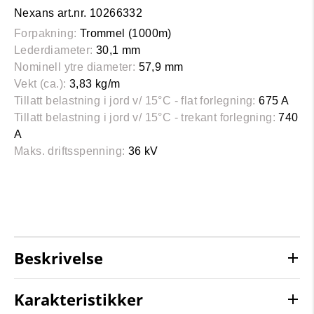
Nexans art.nr. 10266332
Forpakning:
Trommel (1000m)
Lederdiameter:
30,1 mm
Nominell ytre diameter:
57,9 mm
Vekt (ca.):
3,83 kg/m
Tillatt belastning i jord v/ 15°C - flat forlegning:
675 A
Tillatt belastning i jord v/ 15°C - trekant forlegning:
740
A
Maks. driftsspenning:
36 kV
Beskrivelse
Karakteristikker