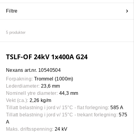
Filtre
5
produkter
TSLF-OF 24kV 1x400A G24
Nexans art.nr. 10540504
Forpakning:
Trommel (1000m)
Lederdiameter:
23,6 mm
Nominell ytre diameter:
44,3 mm
Vekt (ca.):
2,26 kg/m
Tillatt belastning i jord v/ 15°C - flat forlegning:
585 A
Tillatt belastning i jord v/ 15°C - trekant forlegning:
575
A
Maks. driftsspenning:
24 kV