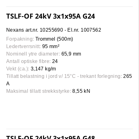
TSLF-OF 24kV 3x1x95A G24
Nexans art.nr. 10255690 - El.nr. 1007562
Forpakning:
Trommel (500m)
Ledertverrsnitt:
95 mm²
Nominell ytre diameter:
65,9 mm
Antall optiske fibre:
24
Vekt (ca.):
3,147 kg/m
Tillatt belastning i jord v/ 15°C - trekant forlegning:
265
A
Maksimal tillatt strekkstyrke:
8,55 kN
TSLF-OF 24kV 3x1x95A G48