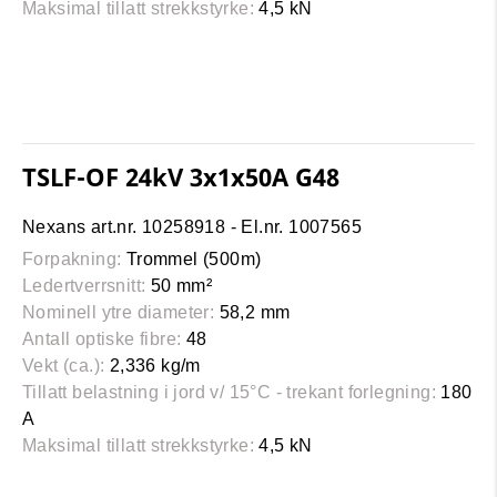
Maksimal tillatt strekkstyrke:
4,5 kN
TSLF-OF 24kV 3x1x50A G48
Nexans art.nr. 10258918 - El.nr. 1007565
Forpakning:
Trommel (500m)
Ledertverrsnitt:
50 mm²
Nominell ytre diameter:
58,2 mm
Antall optiske fibre:
48
Vekt (ca.):
2,336 kg/m
Tillatt belastning i jord v/ 15°C - trekant forlegning:
180
A
Maksimal tillatt strekkstyrke:
4,5 kN