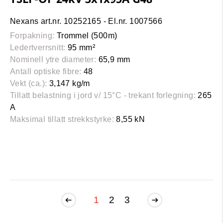
Nexans art.nr. 10252165 - El.nr. 1007566
Forpakning:
Trommel (500m)
Ledertverrsnitt:
95 mm²
Nominell ytre diameter:
65,9 mm
Antall optiske fibre:
48
Vekt (ca.):
3,147 kg/m
Tillatt belastning i jord v/ 15°C - trekant forlegning:
265
A
Maksimal tillatt strekkstyrke:
8,55 kN
1
2
3