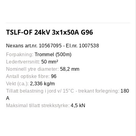
TSLF-OF 24kV 3x1x50A G96
Nexans art.nr. 10567095 - El.nr. 1007538
Forpakning:
Trommel (500m)
Ledertverrsnitt:
50 mm²
Nominell ytre diameter:
58,2 mm
Antall optiske fibre:
96
Vekt (ca.):
2,336 kg/m
Tillatt belastning i jord v/ 15°C - trekant forlegning:
180
A
Maksimal tillatt strekkstyrke:
4,5 kN