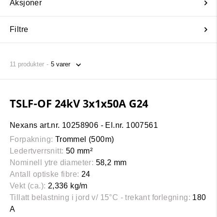
Aksjoner
Filtre
11
produkter
TSLF-OF 24kV 3x1x50A G24
Nexans art.nr. 10258906 - El.nr. 1007561
Forpakning:
Trommel (500m)
Ledertverrsnitt:
50 mm²
Nominell ytre diameter:
58,2 mm
Antall optiske fibre:
24
Vekt (ca.):
2,336 kg/m
Tillatt belastning i jord v/ 15°C - trekant forlegning:
180
A