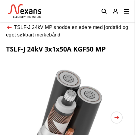
Close
TSLF-J 24kV MP snodde enledere med jordtråd og
eget søkbart merkebånd
TSLF-J 24kV 3x1x50A KGF50 MP