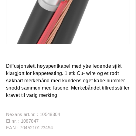
Diffusjonstett høyspentkabel med ytre ledende sjikt
klargjort for kappetesting. 1 stk Cu- wire og et rødt
søkbart merkebånd med kundens eget kabelnummer
snodd sammen med fasene. Merkebåndet tilfredsstiller
kravet til varig merking.
Nexans art.nr. : 10548304
El.nr. : 1087847
EAN : 7045210123494