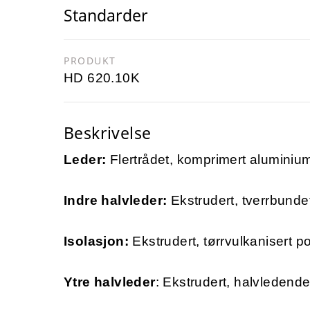
Standarder
PRODUKT
HD 620.10K
Beskrivelse
Leder:
Flertrådet, komprimert aluminium
Indre halvleder:
Ekstrudert, tverrbund
Isolasjon:
Ekstrudert, tørrvulkanisert p
Ytre halvleder
: Ekstrudert, halvledend