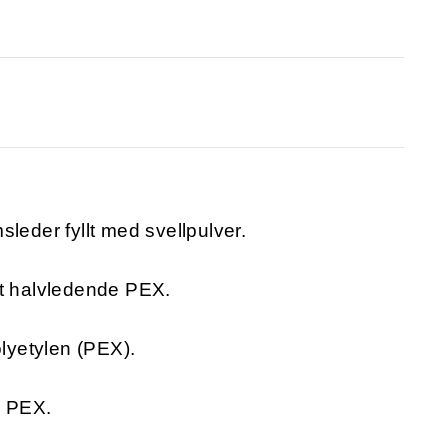
sleder fyllt med svellpulver.
et halvledende PEX.
olyetylen (PEX).
e PEX.