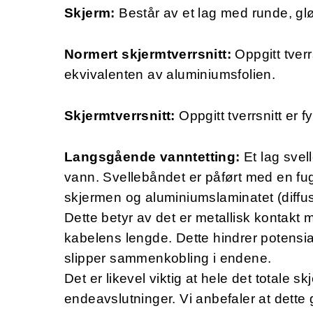
Skjerm:
Består av et lag med runde, gl
Normert skjermtverrsnitt:
Oppgitt tver
ekvivalenten av aluminiumsfolien
.
Skjermtverrsnitt:
Oppgitt tverrsnitt er f
Langsgående vanntetting:
Et lag svel
vann. Svellebåndet er påført med en fug
skjermen og aluminiumslaminatet (diffus
Dette betyr av det er metallisk kontakt
kabelens lengde. Dette hindrer potensia
slipper sammenkobling i endene.
Det er likevel viktig at hele det totale sk
endeavslutninger. Vi anbefaler at dette g