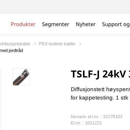
Produkter
Segmenter
Nyheter
Support og
istribusjonskabel
PEX-isolerte kabler
med jordtråd
TSLF-J 24kV
Diffusjonstett høyspent
for kappetesting. 1 s
Nexans art.nr. : 10178102
El.nr. : 1021221