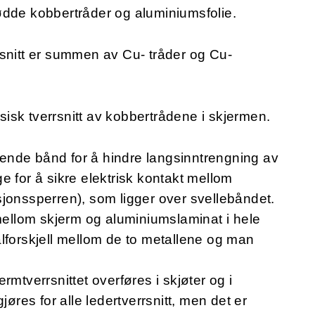
ødde kobbertråder og aluminiumsfolie.
rsnitt er summen av Cu- tråder og Cu-
ysisk tverrsnitt av kobbertrådene i skjermen.
lende bånd for å hindre langsinntrengning av
e for å sikre elektrisk kontakt mellom
jonssperren), som ligger over svellebåndet.
 mellom skjerm og aluminiumslaminat i hele
lforskjell mellom de to metallene og man
jermtverrsnittet overføres i skjøter og i
jøres for alle ledertverrsnitt, men det er