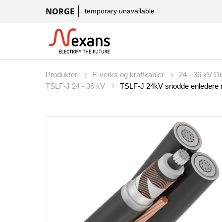
NORGE
temporary unavailable
Produkter
E-verks og kraftkabler
24 - 36 kV D
TSLF-J 24 - 36 kV
TSLF-J 24kV snodde enledere 