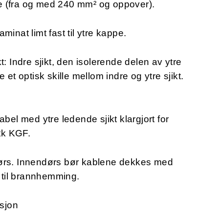
ene (fra og med 240 mm² og oppover).
minat limt fast til ytre kappe.
t: Indre sjikt, den isolerende delen av ytre
 et optisk skille mellom indre og ytre sjikt.
bel med ytre ledende sjikt klargjort for
tk KGF.
dørs. Innendørs bør kablene dekkes med
til brannhemming.
sjon