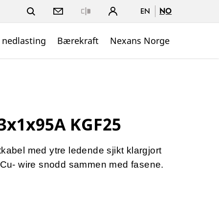
EN
NO
Close
 nedlasting
Bærekraft
Nexans Norge
 3x1x95A KGF25
kabel med ytre ledende sjikt klargjort
tk Cu- wire snodd sammen med fasene.