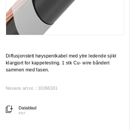
Diffusjonstett høyspentkabel med ytre ledende sjikt
klargjort for kappetesting. 1 stk Cu- wire båndert
sammen med fasen.
Nexans art.nr. : 10266331
Datablad
PDF