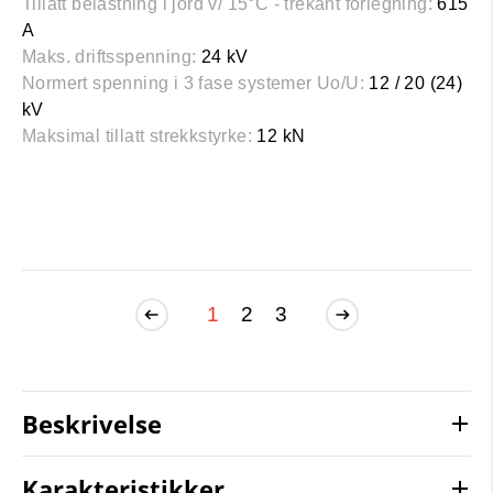
Tillatt belastning i jord v/ 15°C - trekant forlegning:
615
A
Maks. driftsspenning:
24 kV
Normert spenning i 3 fase systemer Uo/U:
12 / 20 (24)
kV
Maksimal tillatt strekkstyrke:
12 kN
1
2
3
Beskrivelse
Karakteristikker