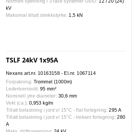
Normert spenning i 3 fase systemer Uo/U:
12 / 20 (24)
kV
Maksimal tillatt strekkstyrke:
1,5 kN
TSLF 24kV 1x95A
Nexans art.nr. 10163158 - El.nr. 1067114
Forpakning:
Trommel (1000m)
Ledertverrsnitt:
95 mm²
Nominell ytre diameter:
30,6 mm
Vekt (ca.):
0,953 kg/m
Tillatt belastning i jord v/ 15°C - flat forlegning:
295 A
Tillatt belastning i jord v/ 15°C - trekant forlegning:
280
A
Maks. driftsspenning:
24 kV