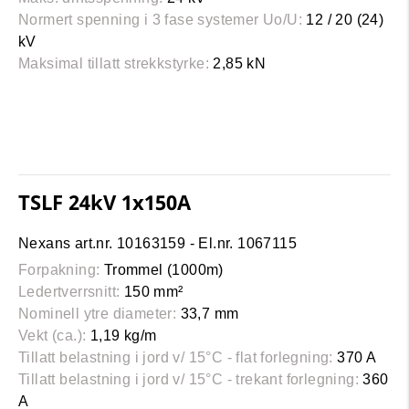
Normert spenning i 3 fase systemer Uo/U:
12 / 20 (24)
kV
Maksimal tillatt strekkstyrke:
2,85 kN
TSLF 24kV 1x150A
Nexans art.nr. 10163159 - El.nr. 1067115
Forpakning:
Trommel (1000m)
Ledertverrsnitt:
150 mm²
Nominell ytre diameter:
33,7 mm
Vekt (ca.):
1,19 kg/m
Tillatt belastning i jord v/ 15°C - flat forlegning:
370 A
Tillatt belastning i jord v/ 15°C - trekant forlegning:
360
A