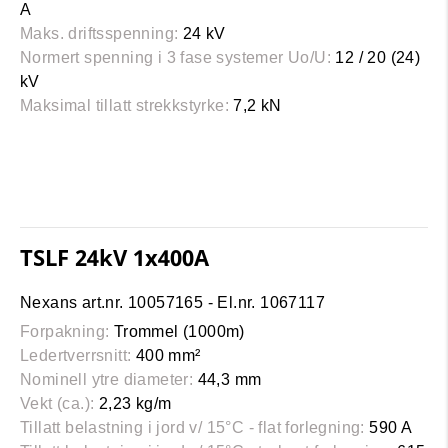
A
Maks. driftsspenning:
24 kV
Normert spenning i 3 fase systemer Uo/U:
12 / 20 (24)
kV
Maksimal tillatt strekkstyrke:
7,2 kN
TSLF 24kV 1x400A
Nexans art.nr. 10057165 - El.nr. 1067117
Forpakning:
Trommel (1000m)
Ledertverrsnitt:
400 mm²
Nominell ytre diameter:
44,3 mm
Vekt (ca.):
2,23 kg/m
Tillatt belastning i jord v/ 15°C - flat forlegning:
590 A