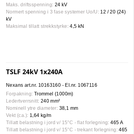
Maks. driftsspenning:
24 kV
Normert spenning i 3 fase systemer Uo/U:
12 / 20 (24)
kV
Maksimal tillatt strekkstyrke:
4,5 kN
TSLF 24kV 1x240A
Nexans art.nr. 10163160 - El.nr. 1067116
Forpakning:
Trommel (1000m)
Ledertverrsnitt:
240 mm²
Nominell ytre diameter:
38,1 mm
Vekt (ca.):
1,64 kg/m
Tillatt belastning i jord v/ 15°C - flat forlegning:
465 A
Tillatt belastning i jord v/ 15°C - trekant forlegning:
465