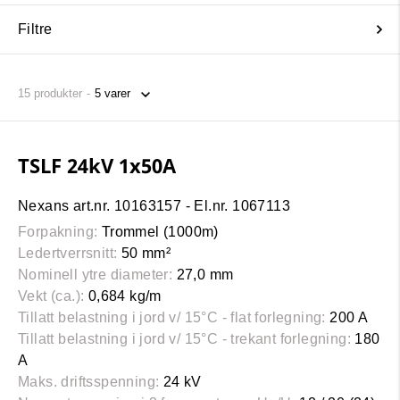
Filtre
15
produkter
TSLF 24kV 1x50A
Nexans art.nr. 10163157 - El.nr. 1067113
Forpakning:
Trommel (1000m)
Ledertverrsnitt:
50 mm²
Nominell ytre diameter:
27,0 mm
Vekt (ca.):
0,684 kg/m
Tillatt belastning i jord v/ 15°C - flat forlegning:
200 A
Tillatt belastning i jord v/ 15°C - trekant forlegning:
180
A
Maks. driftsspenning:
24 kV