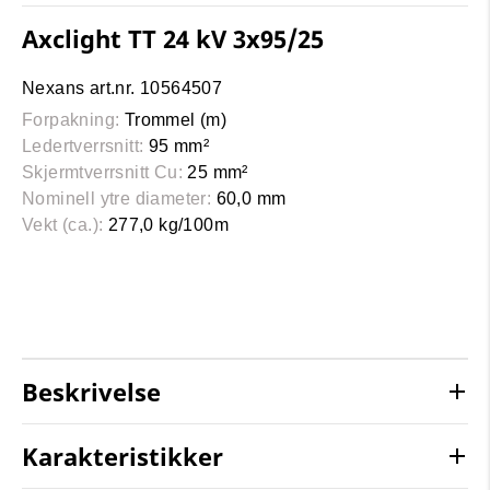
Axclight TT 24 kV 3x95/25
Nexans art.nr. 10564507
Forpakning:
Trommel (m)
Ledertverrsnitt:
95 mm²
Skjermtverrsnitt Cu:
25 mm²
Nominell ytre diameter:
60,0 mm
Vekt (ca.):
277,0 kg/100m
Beskrivelse
Karakteristikker