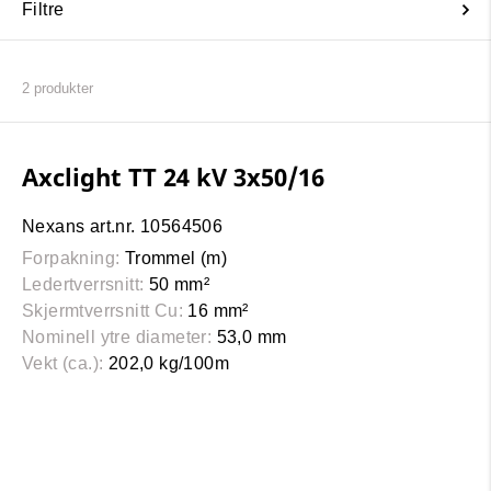
Filtre
2
produkter
Axclight TT 24 kV 3x50/16
Nexans art.nr. 10564506
Forpakning:
Trommel (m)
Ledertverrsnitt:
50 mm²
Skjermtverrsnitt Cu:
16 mm²
Nominell ytre diameter:
53,0 mm
Vekt (ca.):
202,0 kg/100m