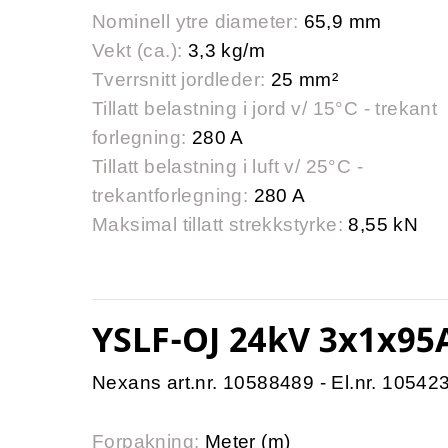
Nominell ytre diameter:
65,9 mm
Vekt (ca.):
3,3 kg/m
Tverrsnitt jordleder:
25 mm²
Tillatt belastning i jord v/ 15°C - trekant
forlegning:
280 A
Tillatt belastning i luft v/ 25°C -
trekantforlegning:
280 A
Maksimal tillatt strekkstyrke:
8,55 kN
YSLF-OJ 24kV 3x1x95
Nexans art.nr. 10588489 - El.nr. 10542
Forpakning:
Meter (m)