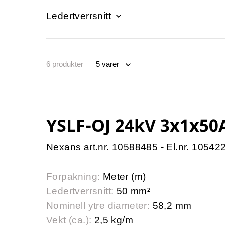
Ledertverrsnitt
6
produkter
YSLF-OJ 24kV 3x1x50
Nexans art.nr. 10588485 - El.nr. 10542
Forpakning:
Meter (m)
Ledertverrsnitt:
50 mm²
Nominell ytre diameter:
58,2 mm
Vekt (ca.):
2,5 kg/m