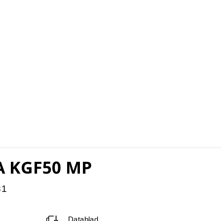
A KGF50 MP
31
Datablad