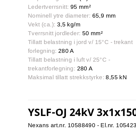
Ledertverrsnitt:
95 mm²
Nominell ytre diameter:
65,9 mm
Vekt (ca.):
3,5 kg/m
Tverrsnitt jordleder:
50 mm²
Tillatt belastning i jord v/ 15°C - trekant
forlegning:
280 A
Tillatt belastning i luft v/ 25°C -
trekantforlegning:
280 A
Maksimal tillatt strekkstyrke:
8,55 kN
YSLF-OJ 24kV 3x1x15
Nexans art.nr. 10588490 - El.nr. 10542