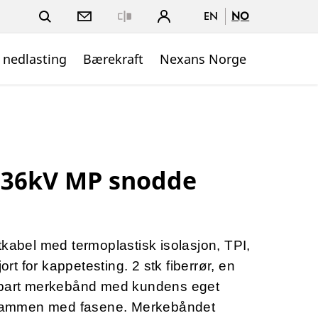
EN
NO
Close
 nedlasting
Bærekraft
Nexans Norge
- 36kV MP snodde
tkabel med termoplastisk isolasjon, TPI,
jort for kappetesting. 2 stk fiberrør, en
kbart merkebånd med kundens eget
ammen med fasene. Merkebåndet