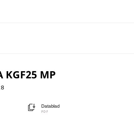
A KGF25 MP
28
Datablad
PDF