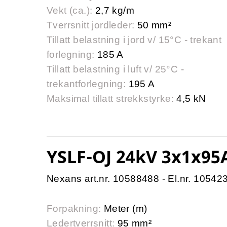
Vekt (ca.):
2,7 kg/m
Tverrsnitt jordleder:
50 mm²
Tillatt belastning i jord v/ 15°C - trekant
forlegning:
185 A
Tillatt belastning i luft v/ 25°C -
trekantforlegning:
195 A
Maksimal tillatt strekkstyrke:
4,5 kN
YSLF-OJ 24kV 3x1x95
Nexans art.nr. 10588488 - El.nr. 10542
Forpakning:
Meter (m)
Ledertverrsnitt:
95 mm²