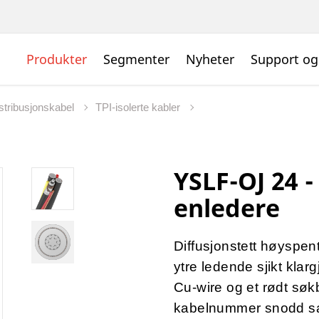
Produkter
Segmenter
Nyheter
Support og
istribusjonskabel
TPI-isolerte kabler
YSLF-OJ 24 
enledere
Diffusjonstett høyspen
ytre ledende sjikt klarg
Cu-wire og et rødt sø
kabelnummer snodd s