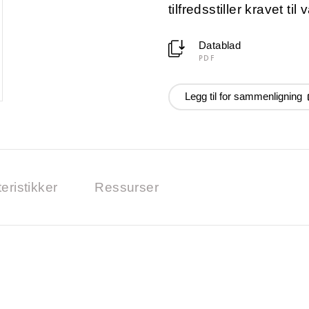
tilfredsstiller kravet til
Datablad
PDF
Legg til for sammenligning
eristikker
Ressurser