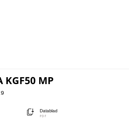
A KGF50 MP
29
Datablad
PDF