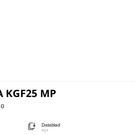
A KGF25 MP
30
Datablad
PDF