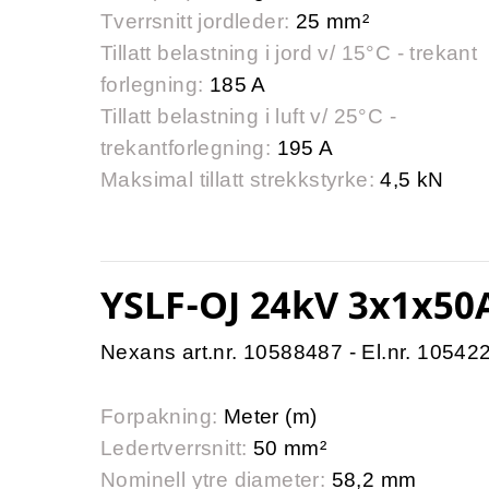
Tverrsnitt jordleder:
25 mm²
Tillatt belastning i jord v/ 15°C - trekant
forlegning:
185 A
Tillatt belastning i luft v/ 25°C -
trekantforlegning:
195 A
Maksimal tillatt strekkstyrke:
4,5 kN
YSLF-OJ 24kV 3x1x50
Nexans art.nr. 10588487 - El.nr. 10542
Forpakning:
Meter (m)
Ledertverrsnitt:
50 mm²
Nominell ytre diameter:
58,2 mm