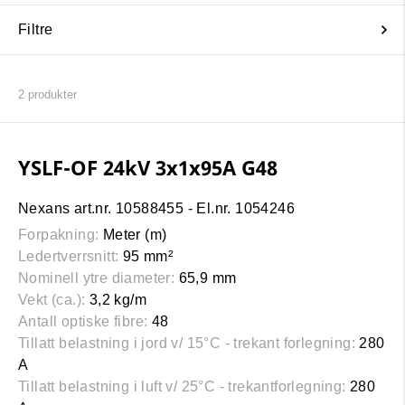
Filtre
2
produkter
YSLF-OF 24kV 3x1x95A G48
Nexans art.nr. 10588455 - El.nr. 1054246
Forpakning:
Meter (m)
Ledertverrsnitt:
95 mm²
Nominell ytre diameter:
65,9 mm
Vekt (ca.):
3,2 kg/m
Antall optiske fibre:
48
Tillatt belastning i jord v/ 15°C - trekant forlegning:
280
A
Tillatt belastning i luft v/ 25°C - trekantforlegning:
280