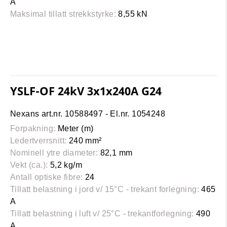
A
Maksimal tillatt strekkstyrke:
8,55 kN
YSLF-OF 24kV 3x1x240A G24
Nexans art.nr. 10588497 - El.nr. 1054248
Forpakning:
Meter (m)
Ledertverrsnitt:
240 mm²
Nominell ytre diameter:
82,1 mm
Vekt (ca.):
5,2 kg/m
Antall optiske fibre:
24
Tillatt belastning i jord v/ 15°C - trekant forlegning:
465
A
Tillatt belastning i luft v/ 25°C - trekantforlegning:
490
A