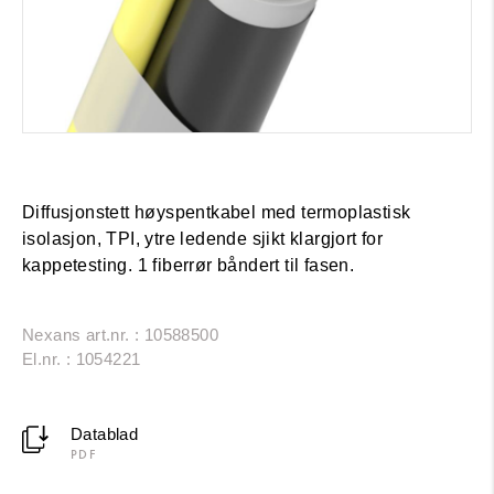
Diffusjonstett høyspentkabel med termoplastisk
isolasjon, TPI, ytre ledende sjikt klargjort for
kappetesting. 1 fiberrør båndert til fasen.
Nexans art.nr. : 10588500
El.nr. : 1054221
Datablad
PDF