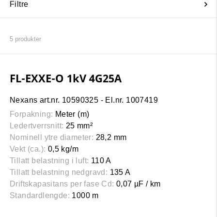
Filtre
5
produkter
FL-EXXE-O 1kV 4G25A
Nexans art.nr. 10590325 - El.nr. 1007419
Forpakning:
Meter (m)
Ledertverrsnitt:
25 mm²
Nominell ytre diameter:
28,2 mm
Vekt (ca.):
0,5 kg/m
Tillatt belastning i luft:
110 A
Tillatt belastning nedgravd:
135 A
Driftskapasitans per fase Cd:
0,07 µF / km
Standardlengde:
1000 m