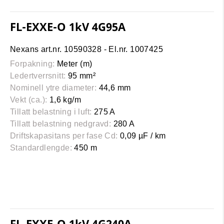
FL-EXXE-O 1kV 4G95A
Nexans art.nr. 10590328 - El.nr. 1007425
Forpakning:
Meter (m)
Ledertverrsnitt:
95 mm²
Nominell ytre diameter:
44,6 mm
Vekt (ca.):
1,6 kg/m
Tillatt belastning i luft:
275 A
Tillatt belastning nedgravd:
280 A
Driftskapasitans per fase Cd:
0,09 µF / km
Standardlengde:
450 m
FL-EXXE-O 1kV 4G240A