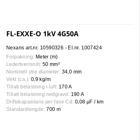
FL-EXXE-O 1kV 4G50A
Nexans art.nr. 10590326 - El.nr. 1007424
Forpakning:
Meter (m)
Ledertverrsnitt:
50 mm²
Nominell ytre diameter:
34,0 mm
Vekt (ca.):
0,9 kg/m
Tillatt belastning i luft:
170 A
Tillatt belastning nedgravd:
190 A
Driftskapasitans per fase Cd:
0,08 µF / km
Standardlengde:
700 m