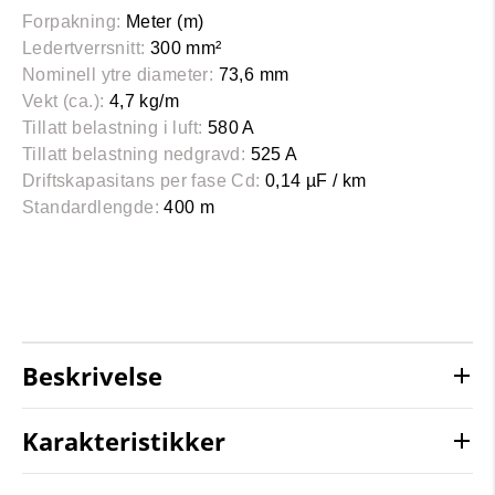
Forpakning:
Meter (m)
Ledertverrsnitt:
300 mm²
Nominell ytre diameter:
73,6 mm
Vekt (ca.):
4,7 kg/m
Tillatt belastning i luft:
580 A
Tillatt belastning nedgravd:
525 A
Driftskapasitans per fase Cd:
0,14 µF / km
Standardlengde:
400 m
Beskrivelse
Karakteristikker