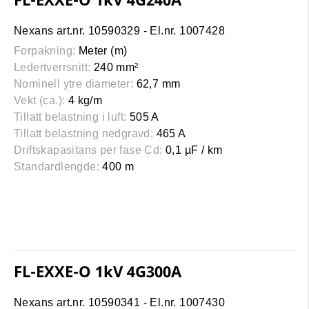
Nexans art.nr. 10590329 - El.nr. 1007428
Forpakning:
Meter (m)
Ledertverrsnitt:
240 mm²
Nominell ytre diameter:
62,7 mm
Vekt (ca.):
4 kg/m
Tillatt belastning i luft:
505 A
Tillatt belastning nedgravd:
465 A
Driftskapasitans per fase Cd:
0,1 µF / km
Standardlengde:
400 m
FL-EXXE-O 1kV 4G300A
Nexans art.nr. 10590341 - El.nr. 1007430