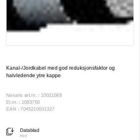
Kanal-/Jordkabel med god reduksjonsfaktor og
halvledende ytre kappe
Nexans art.nr. : 10021069
El.nr. : 1083750
EAN : 7045210001327
Datablad
PDF