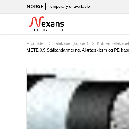
NORGE
temporary unavailable
Produkter
Telekabel (kobber)
Kobber Telekabe
METE 0.9 Stålbåndarmering, Al-trådskjerm og PE kap