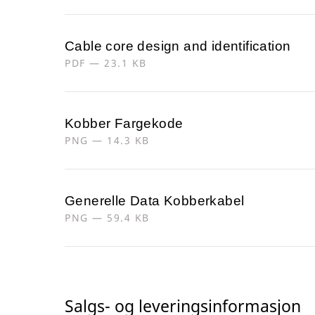
Cable core design and identification
PDF — 23.1 KB
Kobber Fargekode
PNG — 14.3 KB
Generelle Data Kobberkabel
PNG — 59.4 KB
Salgs- og leveringsinformasjon