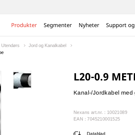
Produkter
Segmenter
Nyheter
Support og
l Utendørs
Jord og Kanalkabel
pe
L20-0.9 MET
Kanal-/Jordkabel med 
Nexans art.nr. : 10021089
EAN : 7045210001525
Datablad