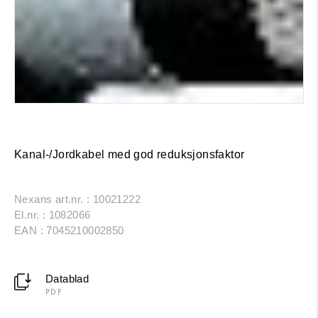
Kanal-/Jordkabel med god reduksjonsfaktor
Nexans art.nr. : 10021222
El.nr. : 1082066
EAN : 7045210002850
Datablad
PDF