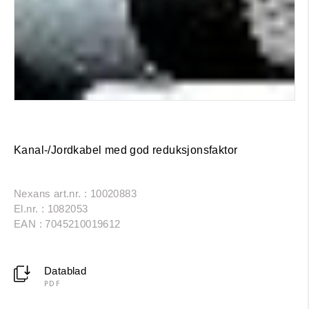
Kanal-/Jordkabel med god reduksjonsfaktor
Nexans art.nr. : 10020883
El.nr. : 1082053
EAN : 7045210019612
Datablad
PDF