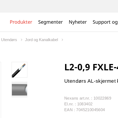
Produkter
Segmenter
Nyheter
Support og
l Utendørs
Jord og Kanalkabel
L2-0,9 FXLE
Utendørs AL-skjermet 
Nexans art.nr. : 10022869
El.nr. : 1083402
EAN : 7045210045604