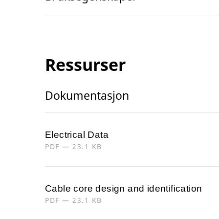
Ressurser
Dokumentasjon
Electrical Data
PDF — 23.1 KB
Cable core design and identification
PDF — 23.1 KB