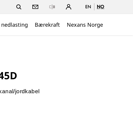
EN
NO
Close
 nedlasting
Bærekraft
Nexans Norge
-45D
kanal/jordkabel