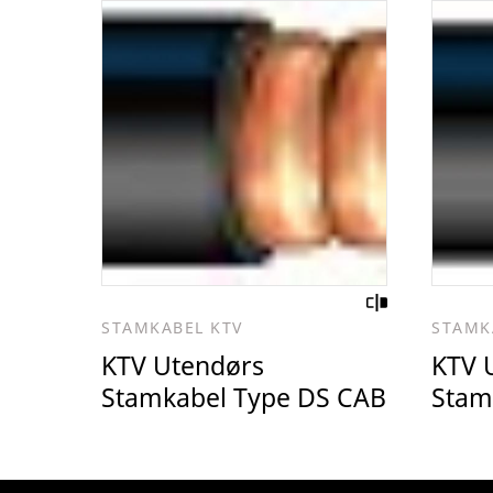
STAMKABEL KTV
STAMK
KTV Utendørs
KTV 
Stamkabel Type DS CAB
Stam