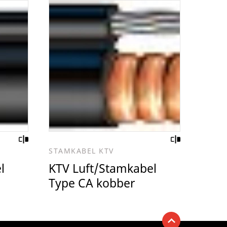
STAMKABEL KTV
l
KTV Luft/Stamkabel
Type CA kobber