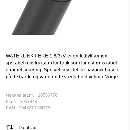
WATERLINK FERE 1,8/3kV er en fettfylt armert
sjøkabelkonstruksjon for bruk som landstrømskabel i
oppdrettsnæring. Spesielt utviklet for havbruk basert
på de harde og varierende værforhold vi har i Norge.
Nexans art.nr. : 10556776
El.nr. : 1007943
EAN : 7045210124705
Datablad