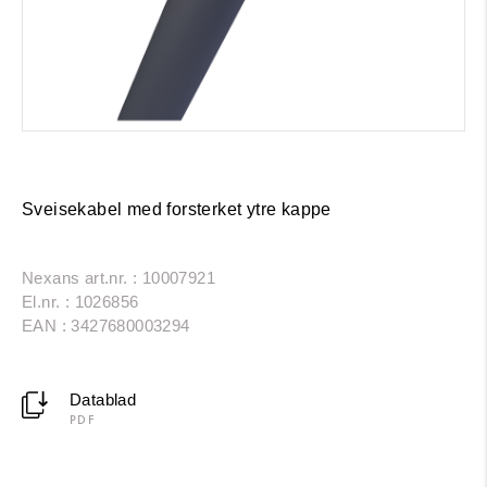
Sveisekabel med forsterket ytre kappe
Nexans art.nr. : 10007921
El.nr. : 1026856
EAN : 3427680003294
Datablad
PDF