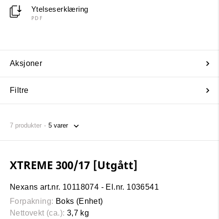
Ytelseserklæring
PDF
Aksjoner
Filtre
7
produkter
XTREME 300/17 [Utgått]
Nexans art.nr. 10118074 - El.nr. 1036541
Forpakning:
Boks (Enhet)
Nettovekt (ca.):
3,7 kg