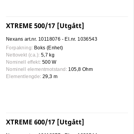
XTREME 500/17 [Utgått]
Nexans art.nr. 10118076 - El.nr. 1036543
Forpakning:
Boks (Enhet)
Nettovekt (ca.):
5,7 kg
Nominell effekt:
500 W
Nominell elementmotstand:
105,8 Ohm
Elementlengde:
29,3 m
XTREME 600/17 [Utgått]