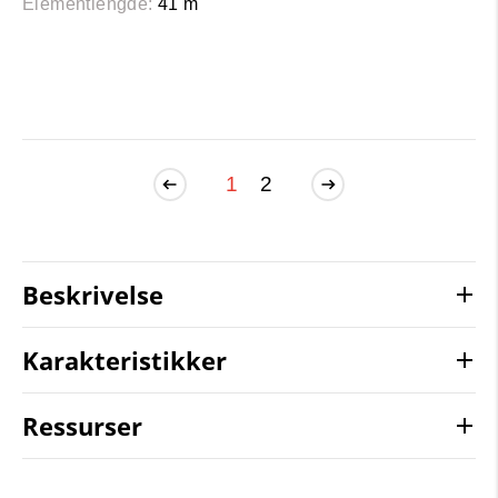
Elementlengde:
41 m
1
2
Beskrivelse
Karakteristikker
Ressurser