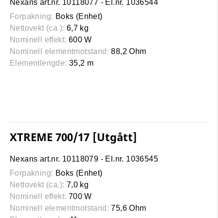
Nexans art.nr. 10118077 - El.nr. 1036544
Forpakning:
Boks (Enhet)
Nettovekt (ca.):
6,7 kg
Nominell effekt:
600 W
Nominell elementmotstand:
88,2 Ohm
Elementlengde:
35,2 m
XTREME 700/17 [Utgått]
Nexans art.nr. 10118079 - El.nr. 1036545
Forpakning:
Boks (Enhet)
Nettovekt (ca.):
7,0 kg
Nominell effekt:
700 W
Nominell elementmotstand:
75,6 Ohm