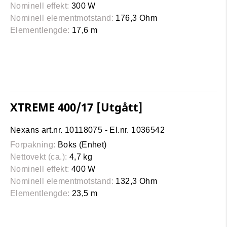
Nominell effekt:
300 W
Nominell elementmotstand:
176,3 Ohm
Elementlengde:
17,6 m
XTREME 400/17 [Utgått]
Nexans art.nr. 10118075 - El.nr. 1036542
Forpakning:
Boks (Enhet)
Nettovekt (ca.):
4,7 kg
Nominell effekt:
400 W
Nominell elementmotstand:
132,3 Ohm
Elementlengde:
23,5 m