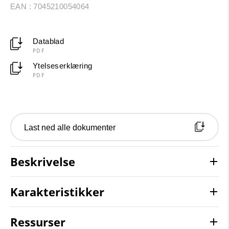
EAN : 7045210054064
Datablad
PDF
Ytelseserklæring
PDF
Last ned alle dokumenter
Beskrivelse
Karakteristikker
Ressurser