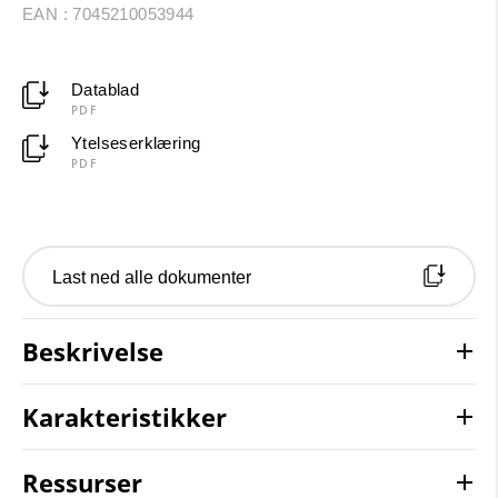
EAN : 7045210053944
Datablad
PDF
Ytelseserklæring
PDF
Last ned alle dokumenter
Beskrivelse
Karakteristikker
Ressurser