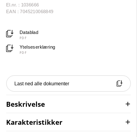
El.nr. : 1036666
EAN : 7045210068849
Datablad
PDF
Ytelseserklæring
PDF
Last ned alle dokumenter
Beskrivelse
Karakteristikker