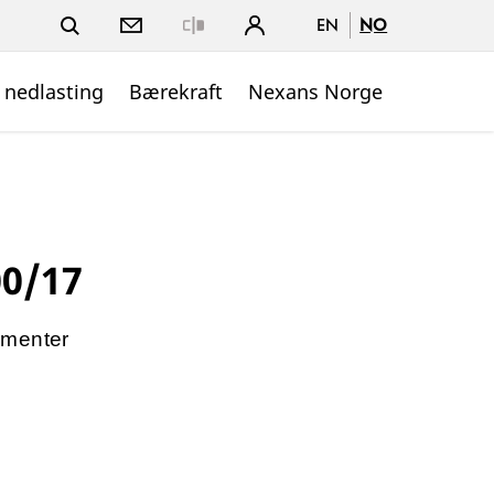
EN
NO
Close
 nedlasting
Bærekraft
Nexans Norge
00/17
ementer