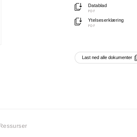
Datablad
PDF
Ytelseserklæring
PDF
Last ned alle dokumenter
Ressurser