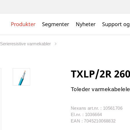
Produkter
Segmenter
Nyheter
Support og
Serieresistive varmekabler
TXLP/2R 26
Toleder varmekabelel
Nexans art.nr. : 10561706
El.nr. : 1036664
EAN : 7045210068832