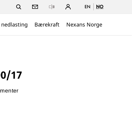
EN
NO
Close
 nedlasting
Bærekraft
Nexans Norge
00/17
ementer