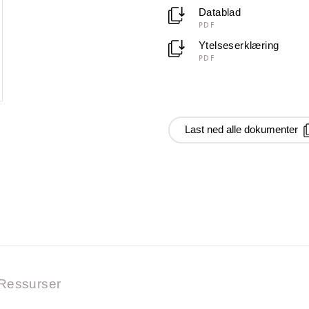
Datablad
PDF
Ytelseserklæring
PDF
Last ned alle dokumenter
Ressurser