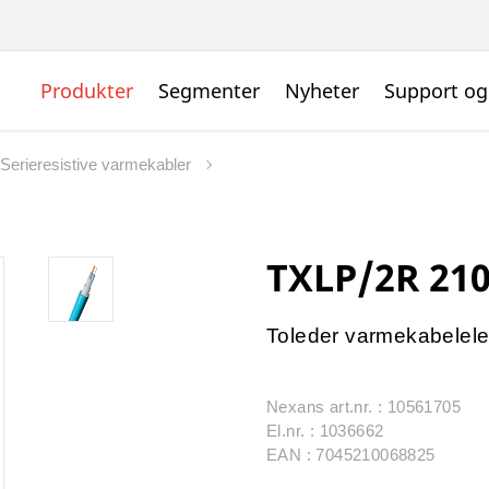
Produkter
Segmenter
Nyheter
Support og
Serieresistive varmekabler
TXLP/2R 21
Toleder varmekabelel
Nexans art.nr. : 10561705
El.nr. : 1036662
EAN : 7045210068825