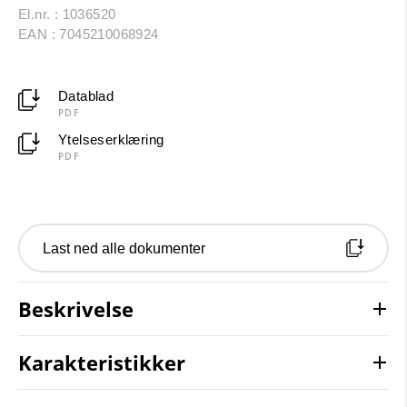
El.nr. : 1036520
EAN : 7045210068924
Datablad
PDF
Ytelseserklæring
PDF
Last ned alle dokumenter
Beskrivelse
Karakteristikker