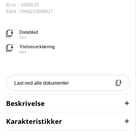
El.nr. : 1036519
EAN : 7045210068917
Datablad
PDF
Ytelseserklæring
PDF
Last ned alle dokumenter
Beskrivelse
Karakteristikker