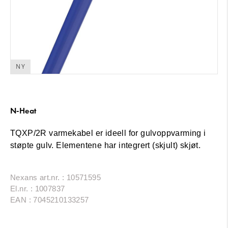
NY
N-Heat
TQXP/2R varmekabel er ideell for gulvoppvarming i
støpte gulv. Elementene har integrert (skjult) skjøt.
Nexans art.nr. : 10571595
El.nr. : 1007837
EAN : 7045210133257