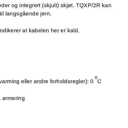
eder og integrert (skjult) skjøt. TQXP/2R kan
til langsgående jern.
indikerer at kabelen her er kald.
o
varming eller andre forholdsregler): 0
C
å armering