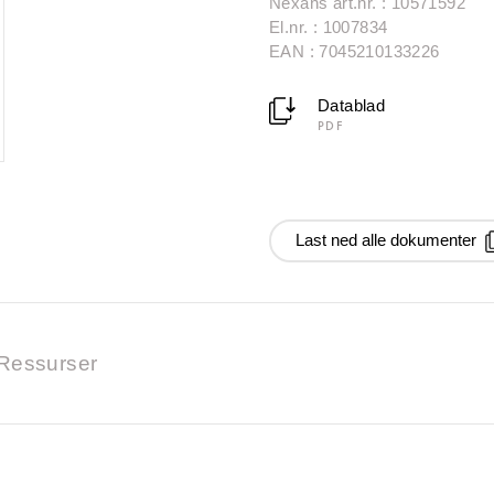
Nexans art.nr. : 10571592
El.nr. : 1007834
EAN : 7045210133226
Datablad
PDF
Last ned alle dokumenter
Ressurser