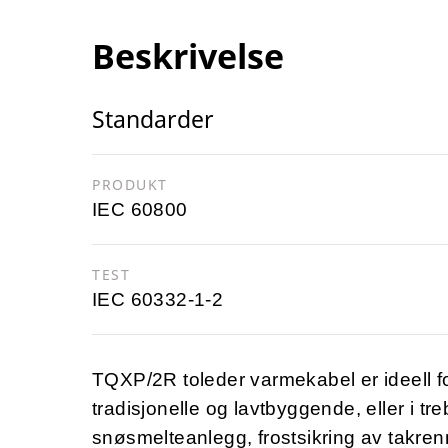
Beskrivelse
Standarder
PRODUKT
IEC 60800
TEST
IEC 60332-1-2
TQXP/2R toleder varmekabel er ideell f
tradisjonelle og lavtbyggende, eller i t
snøsmelteanlegg, frostsikring av takre