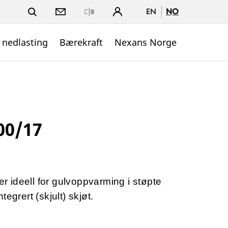
EN
NO
Close
 nedlasting
Bærekraft
Nexans Norge
00/17
 ideell for gulvoppvarming i støpte
egrert (skjult) skjøt.