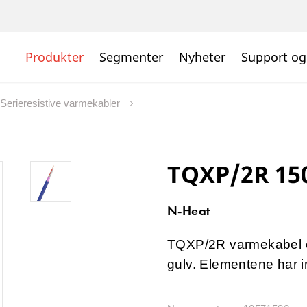
Produkter
Segmenter
Nyheter
Support og
Serieresistive varmekabler
TQXP/2R 15
N-Heat
TQXP/2R varmekabel er
gulv. Elementene har int