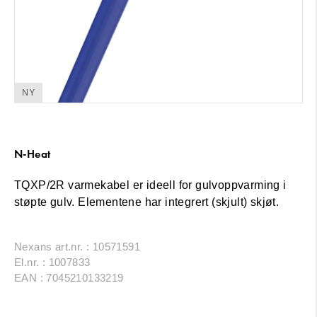
NY
N-Heat
TQXP/2R varmekabel er ideell for gulvoppvarming i
støpte gulv. Elementene har integrert (skjult) skjøt.
Nexans art.nr. : 10571591
El.nr. : 1007833
EAN : 7045210133219