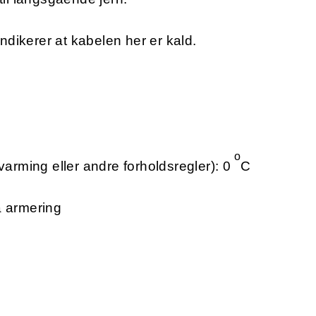
indikerer at kabelen her er kald.
o
varming eller andre forholdsregler): 0
C
å armering