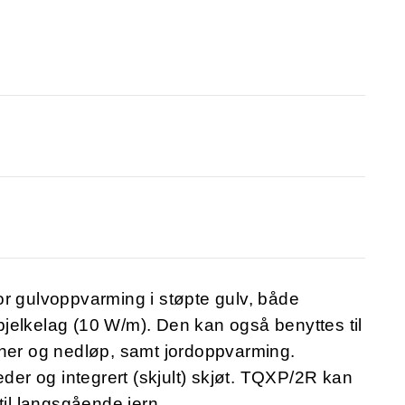
or gulvoppvarming i støpte gulv, både
rebjelkelag (10 W/m). Den kan også benyttes til
nner og nedløp, samt jordoppvarming.
eder og integrert (skjult) skjøt. TQXP/2R kan
til langsgående jern.