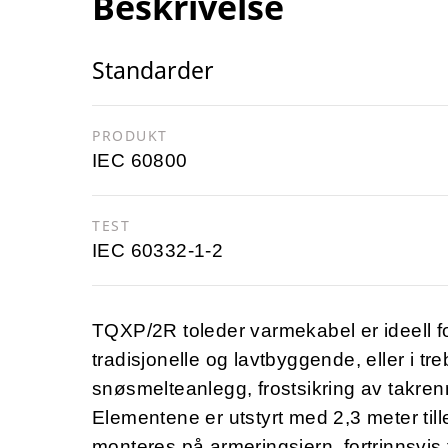
Beskrivelse
Standarder
PRODUKT
IEC 60800
TEST
IEC 60332-1-2
TQXP/2R toleder varmekabel er ideell f
tradisjonelle og lavtbyggende, eller i t
snøsmelteanlegg, frostsikring av takre
Elementene er utstyrt med 2,3 meter till
monteres på armeringsjern, fortrinnsvis 