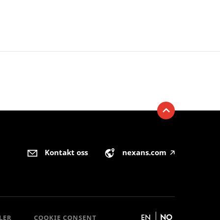
Kontakt oss
nexans.com
🡥
EN
NO
LER
COOKIE CONSENT