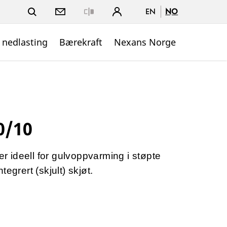
EN
NO
Close
 nedlasting
Bærekraft
Nexans Norge
0/10
 ideell for gulvoppvarming i støpte
egrert (skjult) skjøt.