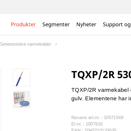
Produkter
Segmenter
Nyheter
Support og
Serieresistive varmekabler
TQXP/2R 53
TQXP/2R varmekabel er
gulv. Elementene har int
Nexans art.nr. : 10571548
El.nr. : 1007816
EAN : 7045210133035