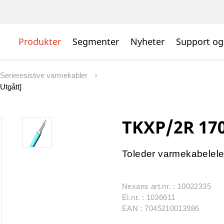
Produkter
Segmenter
Nyheter
Support og
Serieresistive varmekabler
Utgått]
TKXP/2R 170
Toleder varmekabelele
Nexans art.nr. : 10022335
El.nr. : 1036611
EAN : 7045210013986