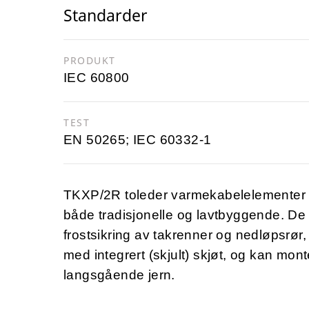
Standarder
PRODUKT
IEC 60800
TEST
EN 50265; IEC 60332-1
TKXP/2R toleder varmekabelelementer er
både tradisjonelle og lavtbyggende. De
frostsikring av takrenner og nedløpsrør
med integrert (skjult) skjøt, og kan mont
langsgående jern.