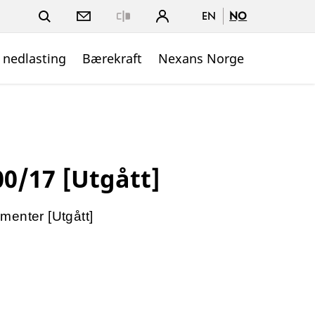
EN
NO
Close
 nedlasting
Bærekraft
Nexans Norge
0/17 [Utgått]
menter [Utgått]