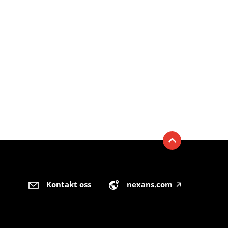
Kontakt oss
nexans.com
🡥