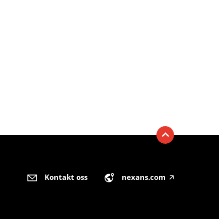
Kontakt oss
nexans.com
🡥