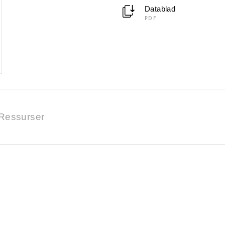
Datablad
PDF
Ressurser