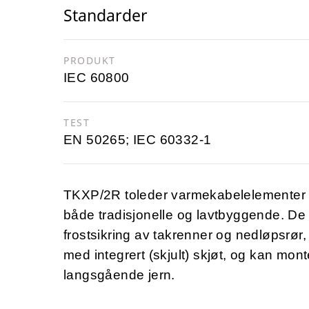
Standarder
PRODUKT
IEC 60800
TEST
EN 50265; IEC 60332-1
TKXP/2R toleder varmekabelelementer er
både tradisjonelle og lavtbyggende. De
frostsikring av takrenner og nedløpsrør
med integrert (skjult) skjøt, og kan mont
langsgående jern.