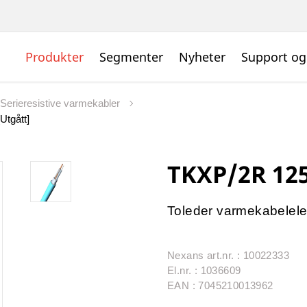
Produkter
Segmenter
Nyheter
Support og
Serieresistive varmekabler
Utgått]
TKXP/2R 125
Toleder varmekabelele
Nexans art.nr. : 10022333
El.nr. : 1036609
EAN : 7045210013962