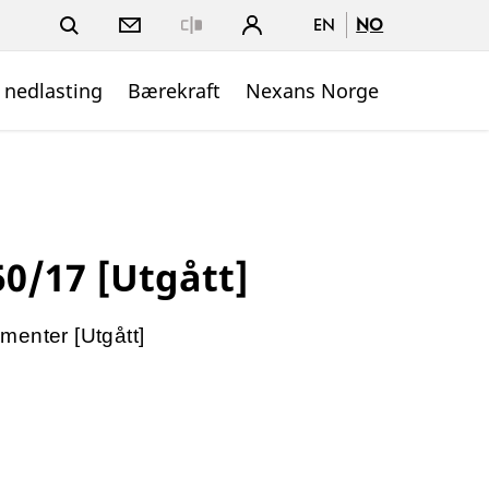
EN
NO
Close
 nedlasting
Bærekraft
Nexans Norge
0/17 [Utgått]
menter [Utgått]