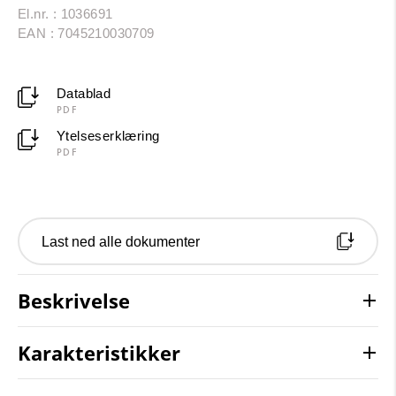
El.nr. : 1036691
EAN : 7045210030709
Datablad
PDF
Ytelseserklæring
PDF
Last ned alle dokumenter
Beskrivelse
Karakteristikker