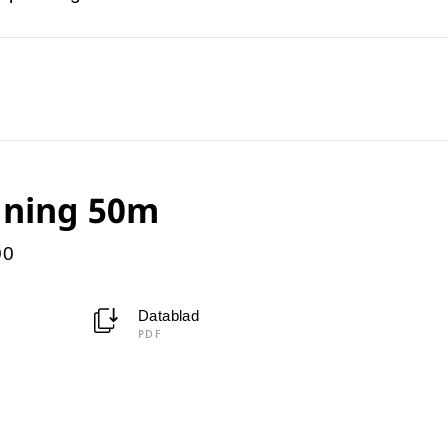
dning 50m
00
Datablad
PDF