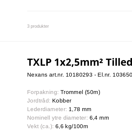
3
produkter
TXLP 1x2,5mm² Tille
Nexans art.nr. 10180293 - El.nr. 10365
Forpakning:
Trommel (50m)
Jordtråd:
Kobber
Lederdiameter:
1,78 mm
Nominell ytre diameter:
6,4 mm
Vekt (ca.):
6,6 kg/100m