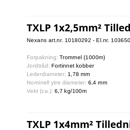
TXLP 1x2,5mm² Tille
Nexans art.nr. 10180292 - El.nr. 10365
Forpakning:
Trommel (1000m)
Jordtråd:
Fortinnet kobber
Lederdiameter:
1,78 mm
Nominell ytre diameter:
6,4 mm
Vekt (ca.):
6,7 kg/100m
TXLP 1x4mm² Tilled