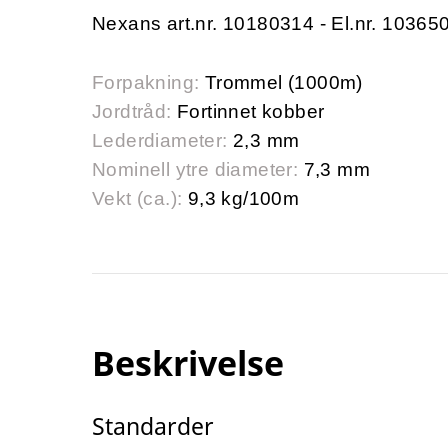
Nexans art.nr. 10180314 - El.nr. 10365
Forpakning:
Trommel (1000m)
Jordtråd:
Fortinnet kobber
Lederdiameter:
2,3 mm
Nominell ytre diameter:
7,3 mm
Vekt (ca.):
9,3 kg/100m
Beskrivelse
Standarder