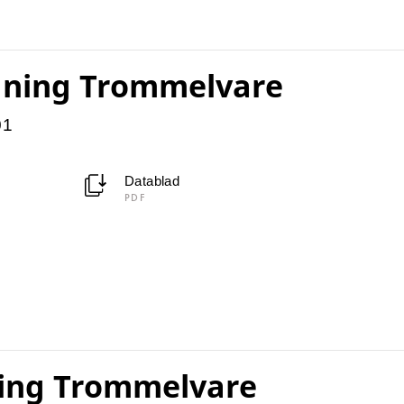
dning Trommelvare
01
Datablad
PDF
ning Trommelvare