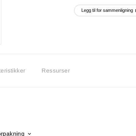
Legg til for sammenligning
eristikker
Ressurser
orpakning