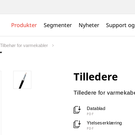
Produkter
Segmenter
Nyheter
Support og
Tilbehør for varmekabler
Tilledere
Tilledere for varmekab
Datablad
PDF
Ytelseserklæring
PDF