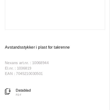
Avstandsstykker i plast for takrenne
Nexans art.nr. : 10068944
El.nr. : 1036819
EAN : 7045210030501
Datablad
PDF