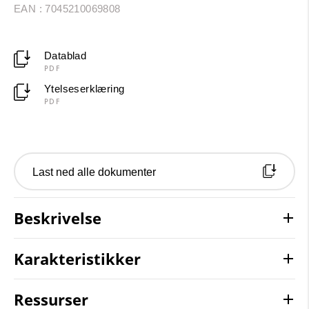
EAN : 7045210069808
Datablad
PDF
Ytelseserklæring
PDF
Last ned alle dokumenter
Beskrivelse
Karakteristikker
Ressurser