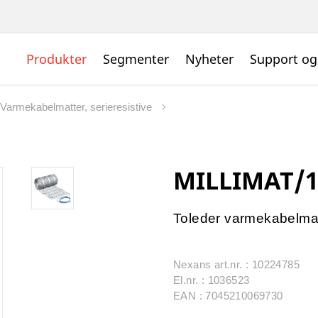
Produkter
Segmenter
Nyheter
Support og
Varmekabelmatter, serieresistive
MILLIMAT/1
Toleder varmekabelma
Nexans art.nr. : 10224785
El.nr. : 1036523
EAN : 7045210069730