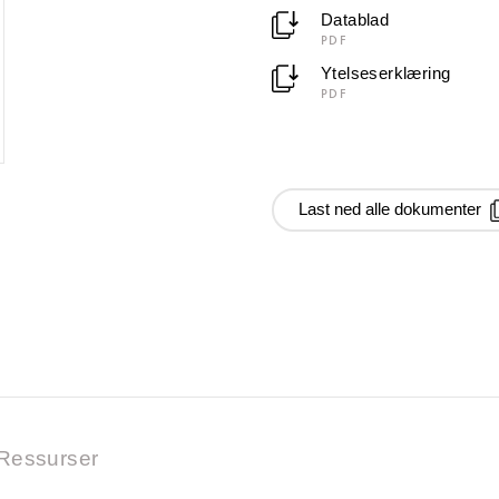
Datablad
PDF
Ytelseserklæring
PDF
Last ned alle dokumenter
Ressurser