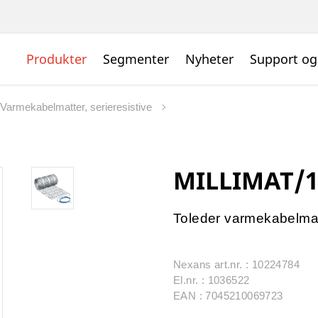
Produkter
Segmenter
Nyheter
Support og
Varmekabelmatter, serieresistive
MILLIMAT/1
Toleder varmekabelma
Nexans art.nr. : 10224784
El.nr. : 1036522
EAN : 7045210069723