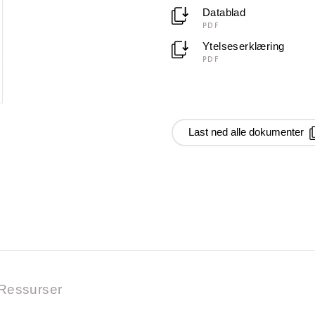
Datablad
PDF
Ytelseserklæring
PDF
Last ned alle dokumenter
Ressurser