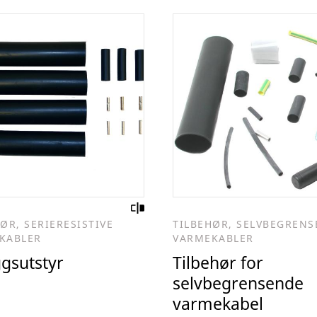
ØR, SERIERESISTIVE
TILBEHØR, SELVBEGREN
KABLER
VARMEKABLER
ggsutstyr
Tilbehør for
selvbegrensende
varmekabel