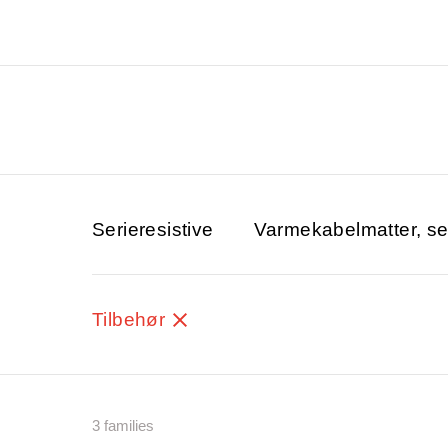
Serieresistive
Varmekabelmatter, ser
Tilbehør
3 families