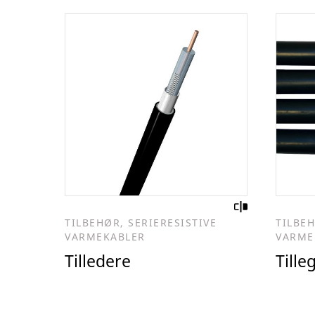
TILBEHØR, SERIERESISTIVE
TILBEH
VARMEKABLER
VARME
Tilledere
Tille