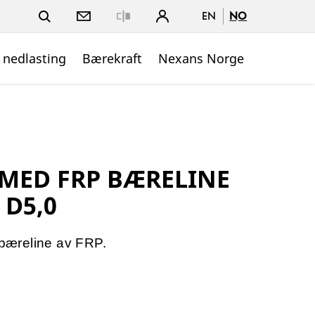
EN
NO
Close
 nedlasting
Bærekraft
Nexans Norge
 MED FRP BÆRELINE
 D5,0
d bæreline av FRP.