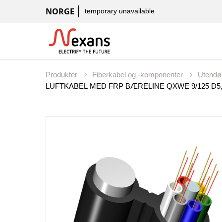
NORGE
temporary unavailable
Produkter
Fiberkabel og -komponenter
Utendø