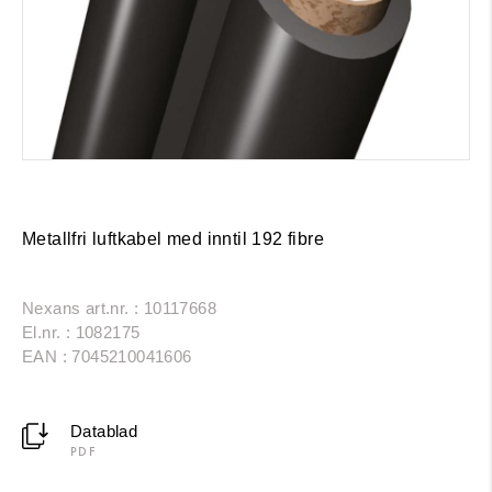
Metallfri luftkabel med inntil 192 fibre
Nexans art.nr. : 10117668
El.nr. : 1082175
EAN : 7045210041606
Datablad
PDF