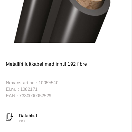
Metallfri luftkabel med inntil 192 fibre
Nexans art.nr. : 10059540
El.nr. : 1082171
EAN : 7330000052529
Datablad
PDF