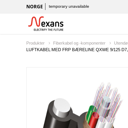
NORGE
temporary unavailable
Produkter
Fiberkabel og -komponenter
Utendø
LUFTKABEL MED FRP BÆRELINE QXWE 9/125 D7,