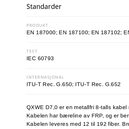
Standarder
PRODUKT
EN 187000; EN 187100; EN 187102; E
TEST
IEC 60793
INTERNASJONAL
ITU-T Rec. G.650; ITU-T Rec. G.652
QXWE D7,0 er en metallfri 8-talls kabel 
Kabelen har bæreline av FRP, og er bere
Kabelen leveres med 12 til 192 fiber. B