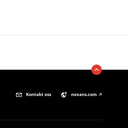
Kontakt oss
nexans.com
🡥