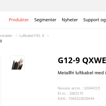
Produkter
Segmenter
Nyheter
Support og
rskabler
Luftkabel FIG. 8
0
G12-9 QXWE
Metallfri luftkabel med i
Nexans art.nr. : 10044219
El.nr. : 1082170
EAN : 7045210029444