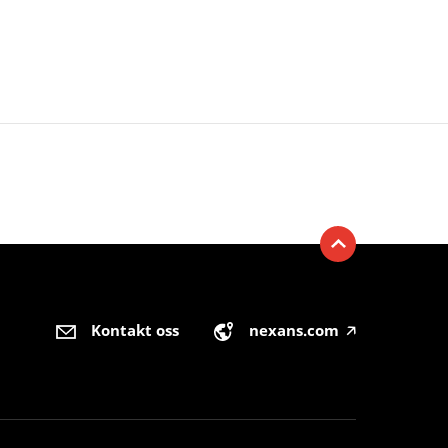
Kontakt oss
nexans.com
🡥