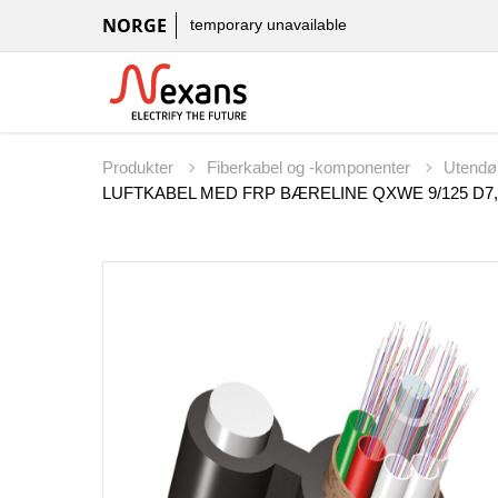
NORGE
temporary unavailable
Produkter
Fiberkabel og -komponenter
Utendø
LUFTKABEL MED FRP BÆRELINE QXWE 9/125 D7,