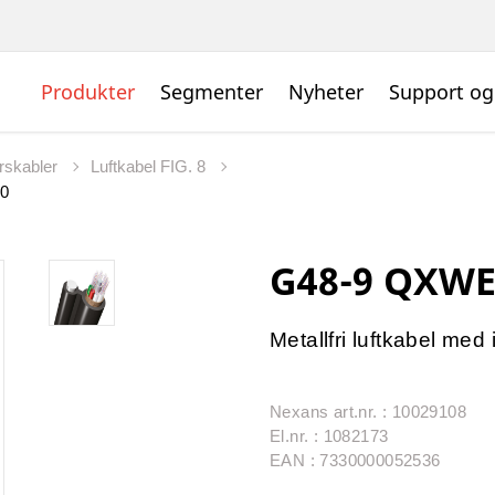
Produkter
Segmenter
Nyheter
Support og
rskabler
Luftkabel FIG. 8
0
G48-9 QXWE
Metallfri luftkabel med i
Nexans art.nr. : 10029108
El.nr. : 1082173
EAN : 7330000052536