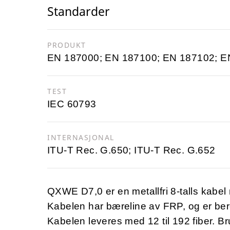
Standarder
PRODUKT
EN 187000; EN 187100; EN 187102; E
TEST
IEC 60793
INTERNASJONAL
ITU-T Rec. G.650; ITU-T Rec. G.652
QXWE D7,0 er en metallfri 8-talls kabel 
Kabelen har bæreline av FRP, og er bere
Kabelen leveres med 12 til 192 fiber. B