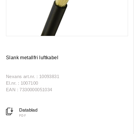
Slank metallfri luftkabel
Nexans art.nr. : 10093831
El.nr. : 1007100
EAN : 7330000051034
Datablad
PDF