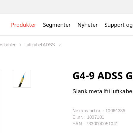
Produkter
Segmenter
Nyheter
Support og
rskabler
Luftkabel ADSS
G4-9 ADSS 
Slank metallfri luftkabe
Nexans art.nr. : 10064339
El.nr. : 1007101
EAN : 7330000051041