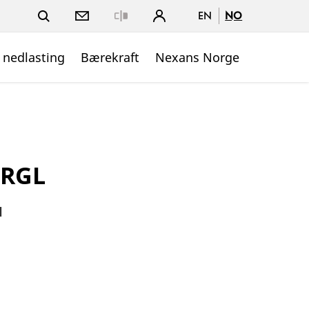
EN
NO
Close
 nedlasting
Bærekraft
Nexans Norge
GRGL
l