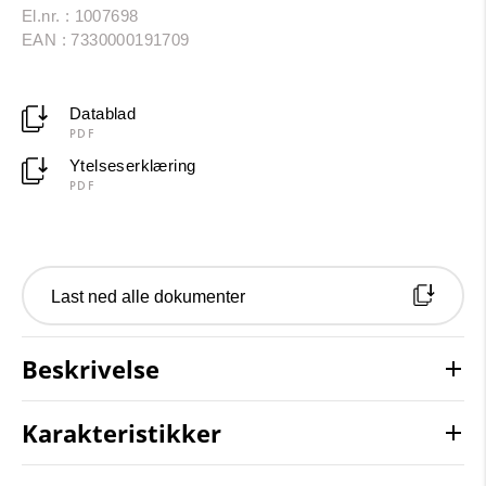
El.nr. : 1007698
EAN : 7330000191709
Datablad
PDF
Ytelseserklæring
PDF
Last ned alle dokumenter
Beskrivelse
Karakteristikker