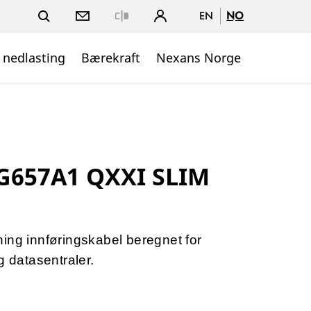
EN
NO
Close
 nedlasting
Bærekraft
Nexans Norge
G657A1 QXXI SLIM
ing innføringskabel beregnet for
g datasentraler.