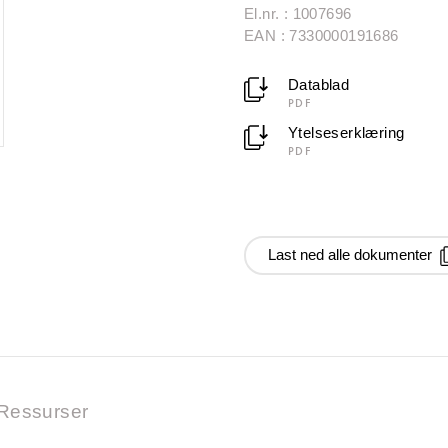
El.nr. : 1007696
EAN : 7330000191686
Datablad
PDF
Ytelseserklæring
PDF
Last ned alle dokumenter
Ressurser