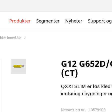
Produkter
Segmenter
Nyheter
Support og
bler Inne/Ute
G12 G652D/
(CT)
QXXI SLIM er løs kledn
innføring i bygninger o
Nexans art.nr. : 10579900